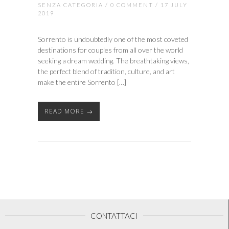
SENZA CATEGORIA
/
0 COMMENT
/ 17 JULY
2019
Sorrento is undoubtedly one of the most coveted
destinations for couples from all over the world
seeking a dream wedding. The breathtaking views,
the perfect blend of tradition, culture, and art
make the entire Sorrento […]
READ MORE →
CONTATTACI