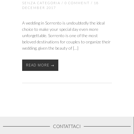
SENZA CATEGORIA
/
0 COMMENT
/ 18
DECEMBER 2017
A wedding in Sorrento is undoubtedly the ideal
choice to make your special day even more
unforgettable. Sorrento is one of the most
beloved destinations for couples to organize their
wedding, given the beauty of […]
READ MORE →
CONTATTACI