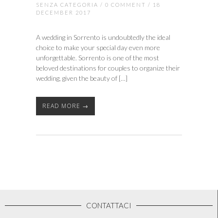
SENZA CATEGORIA
/
0 COMMENT
/ 18
DECEMBER 2017
A wedding in Sorrento is undoubtedly the ideal
choice to make your special day even more
unforgettable. Sorrento is one of the most
beloved destinations for couples to organize their
wedding, given the beauty of […]
READ MORE →
CONTATTACI