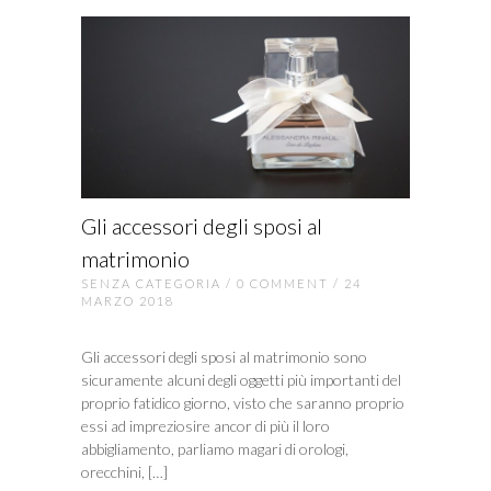
Gli accessori degli sposi al
matrimonio
SENZA CATEGORIA
/
0 COMMENT
/ 24
MARZO 2018
Gli accessori degli sposi al matrimonio sono
sicuramente alcuni degli oggetti più importanti del
proprio fatidico giorno, visto che saranno proprio
essi ad impreziosire ancor di più il loro
abbigliamento, parliamo magari di orologi,
orecchini, […]