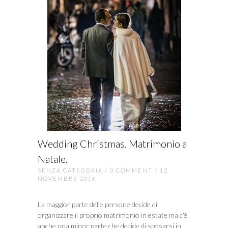
Wedding Christmas. Matrimonio a
Natale.
SENZA CATEGORIA
/
0 COMMENT
/ 12
NOVEMBRE 2016
La maggior parte delle persone decide di
organizzare il proprio matrimonio in estate ma c’è
anche una minor parte che decide di sposarsi in