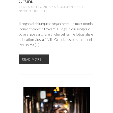
Orsini.
SENZA CATEGORIA
/
0 COMMENT
/ 14
NOVEMBRE 2016
Il sogno di chiunque è organizzare un matrimonio
indimenticabile e trovare il luogo in cui svolgerlo
dove si possano fare anche bellissime fotografie e
la location giusta è Villa Orsini, essa è situata nella
bellissima […]
READ MORE →