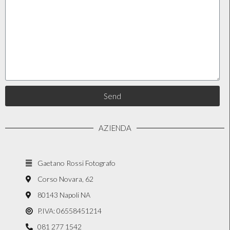
Send
AZIENDA
Gaetano Rossi Fotografo
Corso Novara, 62
80143 Napoli NA
P.IVA: 06558451214
081 277 1542